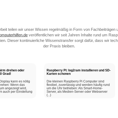
beit teilen wir unser Wissen regelmäßig in Form von Fachbeiträgen un
mputerhilfen.de
veröffentlichen wir seit Jahren Inhalte rund um Rasp
n. Dieser kontinuierliche Wissenstransfer sorgt dafür, dass wir tec
der Praxis bleiben.
hirm drehen oder
Raspberry Pi: log2ram installieren und SD-
80 Grad!
Karten schonen
Display kann es nötig
Die kleinen Raspberry Pi Computer sind
 drehen: Wenn das
flexibel, zuverlässig und werden häufig rund
rum angezeigt wird,
um die Uhr betrieben: Als Smart-Home-
rm auch per Einstellung
Server, als Medien-Server oder Webserver
(...)