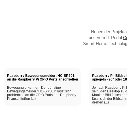
Neben der Projektar
unserem IT-Portal
Co
Smart-Home-Technologie
Raspberry Bewegungsmelder: HC-SR501
Raspberry Pi: Bildsc
an die Raspberry Pi GPIO Ports anschließen
spiegeln - 90° oder 1
Bewegung erkennen: Der günstige
Je nach Raspberry Pi 
Bewegungsmelder "HC-SR501" lässt sich
sein, den Desktop zu
problemlos an die GPIO Ports des Raspberry
Monitor-Bild falsch he
Pi anschließen (...)
lässt sich der Bildschi
drehen (...)