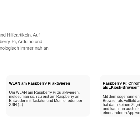
d Hilfeartikeln. Auf
berry Pi, Arduino und
hnologisch immer nah an
WLAN am Raspberry Pi aktivieren
Raspberry Pi: Chrom
als „Kiosk-Browser“
Um WLAN am Raspberry Pi zu aktivieren,
meldet man sich zu erst am Raspberry an:
Mit dem sogenannten 
Entweder mit Tastatur und Monitor oder per
Browser als Vollbild 
SSH (...)
hat dann keinen Zugri
und kann ihn auch ni
einer anderen App wec