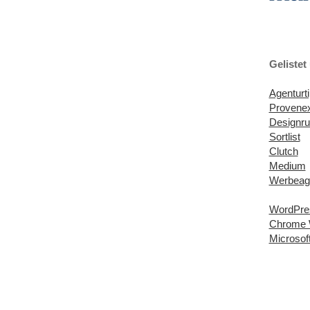
Gelistet 
Agenturt
Provenex
Designr
Sortlist
Clutch
Medium
Werbeage
WordPres
Chrome 
Microsof