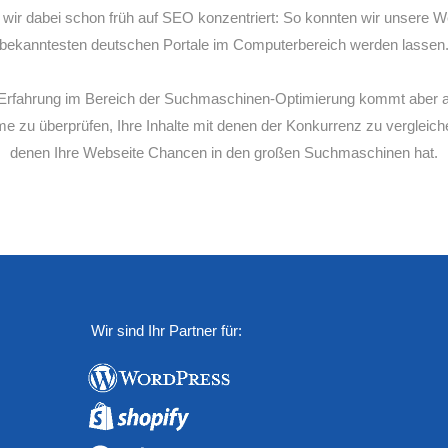
ir dabei schon früh auf SEO konzentriert: So konnten wir unsere W
bekanntesten deutschen Portale im Computerbereich werden lassen
e Erfahrung im Bereich der Suchmaschinen-Optimierung kommt aber a
me zu überprüfen, Ihre Inhalte mit denen der Konkurrenz zu vergleic
denen Ihre Webseite Chancen in den großen Suchmaschinen hat.
Wir sind Ihr Partner für: