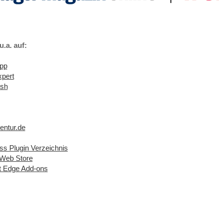
u.a. auf:
ipp
pert
ush
ntur.de
s Plugin Verzeichnis
Web Store
t Edge Add-ons