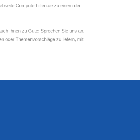
ebseite Computerhilfen.de zu einem der
.
uch Ihnen zu Gute: Sprechen Sie uns an,
hen oder Themenvorschläge zu liefern, mit