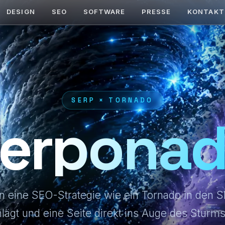
DESIGN
SEO
SOFTWARE
PRESSE
KONTAKT
SERP × TORNADO
erpona
 eine SEO-Strategie wie ein Tornado in den 
lägt und eine Seite direkt ins Auge des Sturms