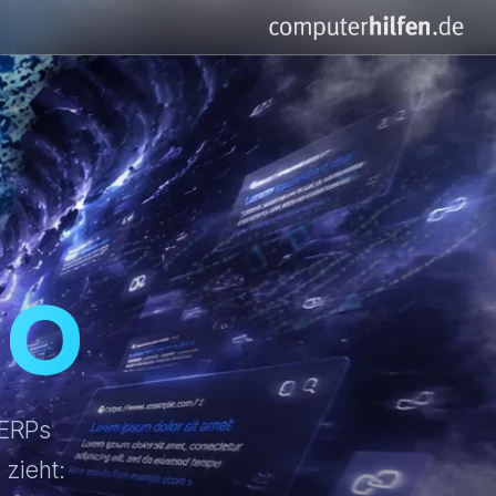
do
SERPs
 zieht: