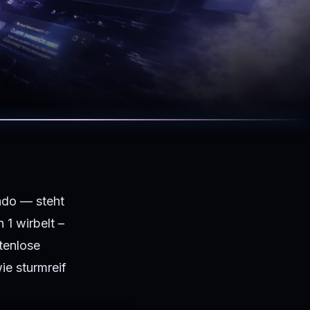
!
ado
— steht
 1 wirbelt –
tenlose
ie sturmreif