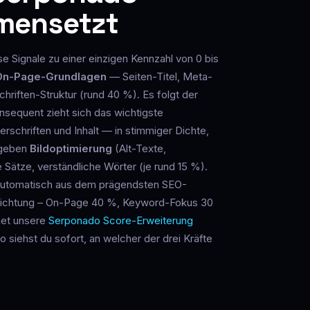
mensetzt
se Signale zu einer einzigen Kennzahl von 0 bis
On-Page-Grundlagen
— Seiten-Titel, Meta-
riften-Struktur (rund 40 %). Es folgt der
sequent zieht sich das wichtigste
berschriften und Inhalt — in stimmiger Dichte,
 geben
Bildoptimierung
(Alt-Texte,
Sätze, verständliche Wörter (je rund 15 %).
 automatisch aus dem prägendsten SEO-
ewichtung – On-Page 40 %, Keyword-Fokus 30
net unsere
Serponado Score-Erweiterung
o siehst du sofort, an welcher der drei Kräfte