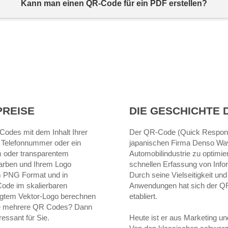
Kann man einen QR-Code für ein PDF erstellen?
PREISE
DIE GESCHICHTE 
 Codes mit dem Inhalt Ihrer
Der QR-Code (Quick Respons
 Telefonnummer oder ein
japanischen Firma Denso Wave
m oder transparentem
Automobilindustrie zu optimier
farben und Ihrem Logo
schnellen Erfassung von Info
m PNG Format und in
Durch seine Vielseitigkeit u
Code im skalierbaren
Anwendungen hat sich der QR
fügtem Vektor-Logo berechnen
etabliert.
ie mehrere QR Codes? Dann
eressant für Sie.
Heute ist er aus Marketing u