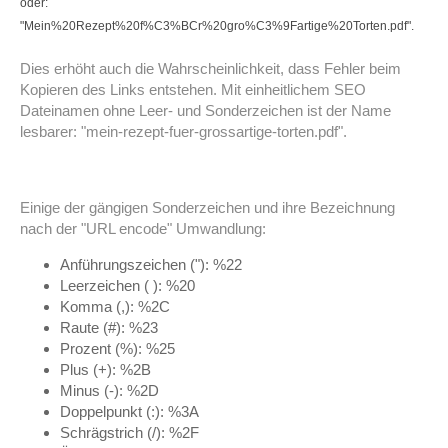
oder:
"Mein%20Rezept%20f%C3%BCr%20gro%C3%9Fartige%20Torten.pdf".
Dies erhöht auch die Wahrscheinlichkeit, dass Fehler beim
Kopieren des Links entstehen. Mit einheitlichem SEO
Dateinamen ohne Leer- und Sonderzeichen ist der Name
lesbarer: "mein-rezept-fuer-grossartige-torten.pdf".
Einige der gängigen Sonderzeichen und ihre Bezeichnung
nach der "URL encode" Umwandlung:
Anführungszeichen ("): %22
Leerzeichen ( ): %20
Komma (,): %2C
Raute (#): %23
Prozent (%): %25
Plus (+): %2B
Minus (-): %2D
Doppelpunkt (:): %3A
Schrägstrich (/): %2F